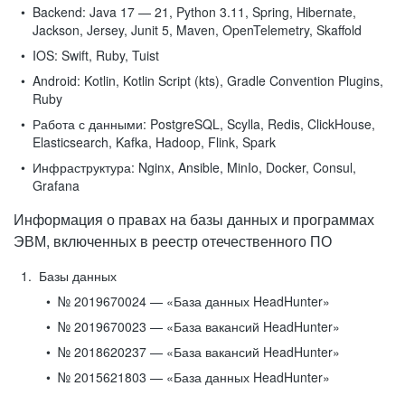
Backend:
Java 17 — 21, Python 3.11, Spring, Hibernate,
Jackson, Jersey, Junit 5, Maven, OpenTelemetry, Skaffold
IOS:
Swift, Ruby, Tuist
Android:
Kotlin, Kotlin Script (kts), Gradle Convention Plugins,
Ruby
Работа с данными:
PostgreSQL, Scylla, Redis, ClickHouse,
Elasticsearch, Kafka, Hadoop, Flink, Spark
Инфраструктура:
Nginx, Ansible, MinIo, Docker, Consul,
Grafana
Информация о правах на базы данных и программах
ЭВМ, включенных в реестр отечественного ПО
Базы данных
№ 2019670024 — «База данных HeadHunter»
№ 2019670023 — «База вакансий HeadHunter»
№ 2018620237 — «База вакансий HeadHunter»
№ 2015621803 — «База данных HeadHunter»