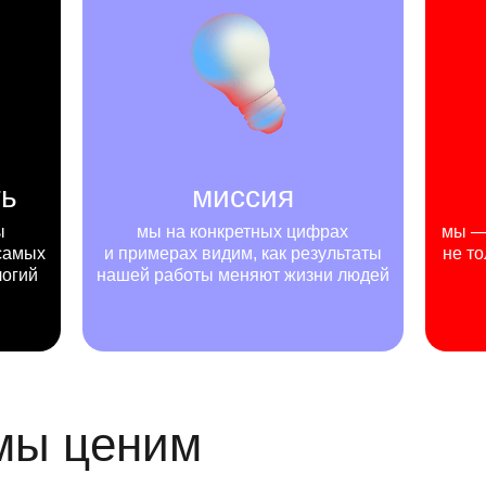
ть
миссия
ы
мы на конкретных цифрах
мы — 
самых
и примерах видим, как результаты
не то
логий
нашей работы меняют жизни людей
 мы ценим