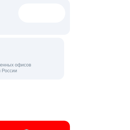
1522 тыс
вакансий
18 млн
енных офисов
й России
пользователей в день