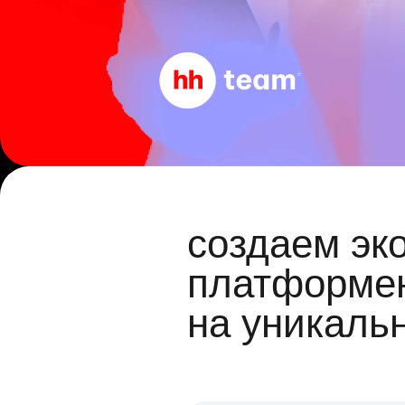
создаем эк
платформен
на уникаль