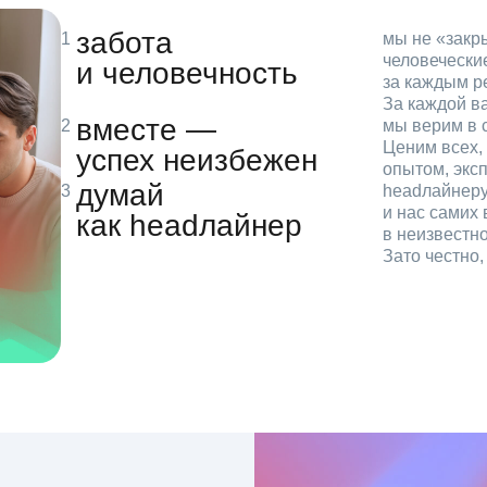
забота
мы не «зак
человечески
и человечность
за каждым р
За каждой в
вместе —
мы верим в с
Ценим всех, 
успех неизбежен
опытом, эксп
думай
headлайнеру
и нас самих 
как headлайнер
в неизвестн
Зато честно