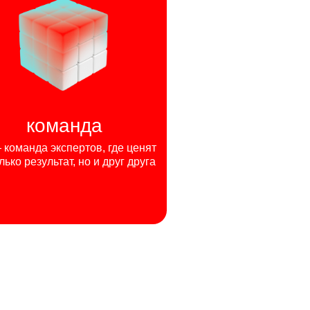
команда
команда экспертов, где ценят
лько результат, но и друг друга