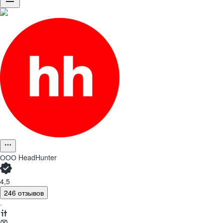
ООО
HeadHunter
4,5
246 отзывов
·