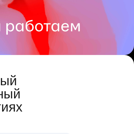
ый
ный
гиях