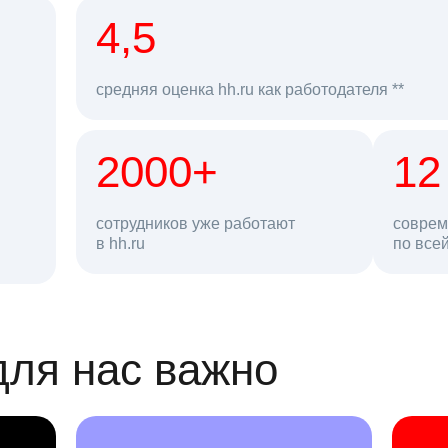
рд
4,5
средняя оценка hh.ru как работодателя **
2000+
68 млн
12
сотрудников уже работают
соврем
в hh.ru
резюме в базе
по все
ансии
для нас важно