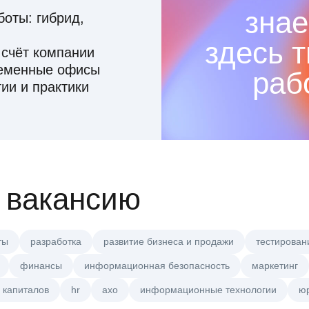
знае
оты: гибрид,
здесь 
 счёт компании
ременные офисы
раб
ии и практики
 вакансию
ты
разработка
развитие бизнеса и продажи
тестирован
финансы
информационная безопасность
маркетинг
 капиталов
hr
axo
информационные технологии
ю