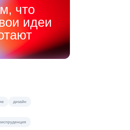
м, что
твои идеи
отают
ие
дизайн
риспруденция