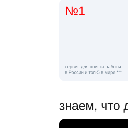
№1
1 мл
сервис для поиска работы
в России и топ-5 в мире ***
откликов на вак
знаем, что 