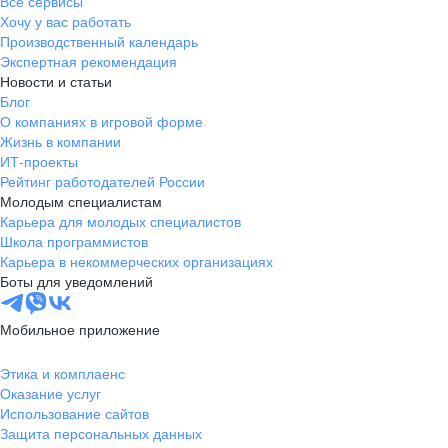
Все сервисы
Хочу у вас работать
Если документы полностью или частично составлены
Производственный календарь
на иностранном языке, предоставьте, пожалуйста, заверенный
Экспертная рекомендация
перевод на русский язык. Также для всех иностранных
Новости и статьи
поставщиков и подрядчиков нужна справка о резидентстве
Блог
с апостилем и перевод — чтобы избежать двойного
О компаниях в игровой форме
налогообложения.
Жизнь в компании
ИТ-проекты
Рейтинг работодателей России
Молодым специалистам
Карьера для молодых специалистов
Школа программистов
Карьера в некоммерческих организациях
Боты для уведомлений
Мобильное приложение
Этика и комплаенс
Оказание услуг
Использование сайтов
Защита персональных данных