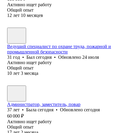
Активно ищет работу
Общий опыт
12
лет
10
месяцев
Ведущий специалист по охране труда, пожарной и
промышленной безопасности
31
год
•
Был
сегодня
•
Обновлено
24 июля
Активно ищет работу
Общий опыт
10
лет
3
месяца
Администратор, заместитель, повар
37
лет
•
Была
сегодня
•
Обновлено
сегодня
60 000
₽
Активно ищет работу
Общий опыт
17
лет
2
месяца