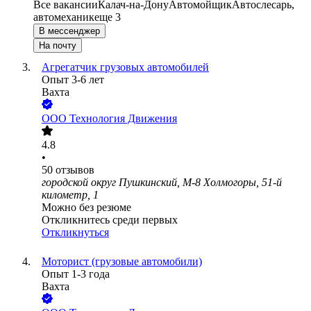
Все вакансии
Калач-на-Дону
Автомойщик
Автослесарь,
автомеханик
еще 3
В мессенджер
На почту
Агрегатчик грузовых автомобилей
Опыт 3-6 лет
Вахта
ООО
Технология Движения
4.8
•
50
отзывов
городской округ Пушкинский, М-8 Холмогоры, 51-й
километр, 1
Можно без резюме
Откликнитесь среди первых
Откликнуться
Моторист (грузовые автомобили)
Опыт 1-3 года
Вахта