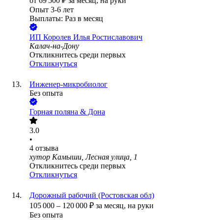
от
69 500
₽
за месяц,
на руки
Опыт 3-6 лет
Выплаты: Раз в месяц
ИП
Королев Илья Ростиславович
Калач-на-Дону
Откликнитесь среди первых
Откликнуться
Инженер-микробиолог
Без опыта
Горная поляна & Дона
3.0
•
4
отзыва
хутор Камыши, Лесная улица, 1
Откликнитесь среди первых
Откликнуться
Дорожный рабочий (Ростовская обл)
105 000
–
120 000
₽
за месяц,
на руки
Без опыта